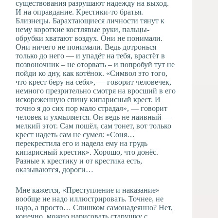
существования разрушают надежду на выход.
И на оправдание. Крестики-то братья.
Близнецы. Барахтающиеся личности тянут к
нему короткие костлявые руки, пальцы-
обрубки хватают воздух. Они не понимали.
Они ничего не понимали. Ведь дотронься
только до него — и упадёт на тебя, врастёт в
позвоночник – не оторвать – и попробуй тут не
пойди ко дну, как котёнок. «Символ это того,
что крест беру на себя», — говорит человечек,
немного презрительно смотря на вросший в его
искореженную спину кипарисный крест. И
точно я до сих пор мало страдал», — говорит
человек и ухмыляется. Он ведь не наивный —
мелкий этот. Сам пошёл, сам тонет, вот только
крест надеть сам не сумел: «Соня…
перекрестила его и надела ему на грудь
кипарисный крестик». Хорошо, что донёс.
Разные к крестику и от крестика есть,
оказываются, дороги…
Мне кажется, «Преступление и наказание»
вообще не надо иллюстрировать. Точнее, не
надо, а просто… Слишком самонадеянно? Нет,
конечно, можно нарисовать старушку с