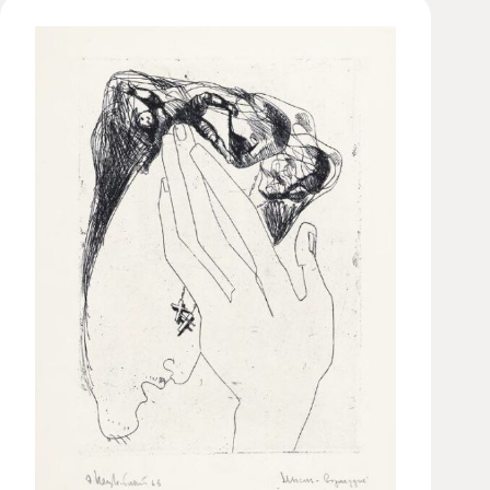
Художественная
студия
Музыкальное
отделение
Психологическая
Служба
Тьюторская
служба