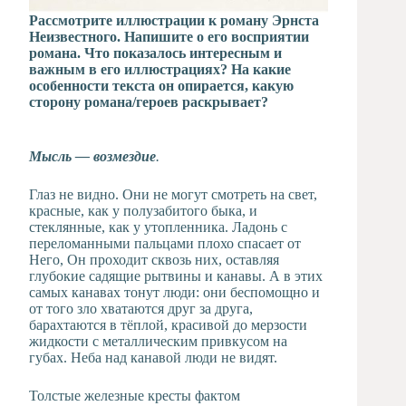
Рассмотрите иллюстрации к роману Эрнста
Неизвестного. Напишите о его восприятии
романа. Что показалось интересным и
важным в его иллюстрациях? На какие
особенности текста он опирается, какую
сторону романа/героев раскрывает?
Мысль — возмездие
.
Глаз не видно. Они не могут смотреть на свет,
красные, как у полузабитого быка, и
стеклянные, как у утопленника. Ладонь с
переломанными пальцами плохо спасает от
Него, Он проходит сквозь них, оставляя
глубокие садящие рытвины и канавы. А в этих
самых канавах тонут люди: они беспомощно и
от того зло хватаются друг за друга,
барахтаются в тёплой, красивой до мерзости
жидкости с металлическим привкусом на
губах. Неба над канавой люди не видят.
Толстые железные кресты фактом