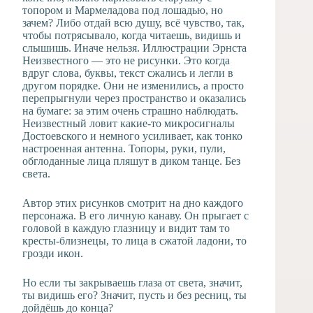
топором и Мармеладова под лошадью, но
зачем? Либо отдай всю душу, всё чувство, так,
чтобы потрясывало, когда читаешь, видишь и
слышишь. Иначе нельзя. Иллюстрации Эрнста
Неизвестного — это не рисунки. Это когда
вдруг слова, буквы, текст сжались и легли в
другом порядке. Они не изменились, а просто
перепрыгнули через пространство и оказались
на бумаге: за этим очень страшно наблюдать.
Неизвестный ловит какие-то микросигналы
Достоевского и немного усиливает, как тонко
настроенная антенна. Топоры, руки, пули,
обглоданные лица пляшут в диком танце. Без
света.
Автор этих рисунков смотрит на дно каждого
персонажа. В его личную канаву. Он прыгает с
головой в каждую глазницу и видит там то
кресты-близнецы, то лица в сжатой ладони, то
грозди икон.
Но если ты закрываешь глаза от света, значит,
ты видишь его? Значит, пусть и без ресниц, ты
дойдёшь до конца?