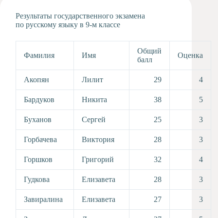
Художественная
Результаты государственного экзамена
студия
по русскому языку в 9-м классе
Музыкальное
отделение
Общий
Фамилия
Имя
Оценка
Психологическая
балл
Служба
Тьюторская
Акопян
Лилит
29
4
служба
Бардуков
Никита
38
5
Буханов
Сергей
25
3
Горбачева
Виктория
28
3
Горшков
Григорий
32
4
Гудкова
Елизавета
28
3
Завиралина
Елизавета
27
3