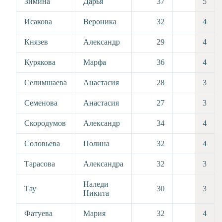
Зимина
Дарья
37
5
Исакова
Вероника
32
4
Князев
Александр
29
4
Курякова
Марфа
36
4
Селимшаева
Анастасия
28
3
Семенова
Анастасия
27
3
Скородумов
Александр
34
4
Соловьева
Полина
32
4
Тарасова
Александра
32
3
Наледи
Тау
30
3
Никита
Фатуева
Мария
32
4