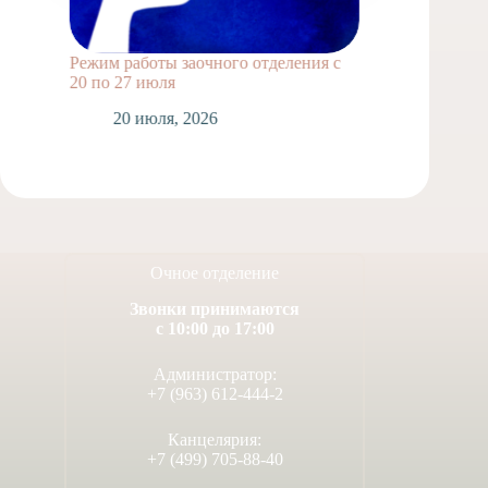
Режим работы заочного отделения с
Выпускн
20 по 27 июля
1
20 июля, 2026
Очное отделение
Звонки принимаются
с 10:00 до 17:00
Администратор:
+7 (963) 612-444-2
Канцелярия:
+7 (499) 705-88-40