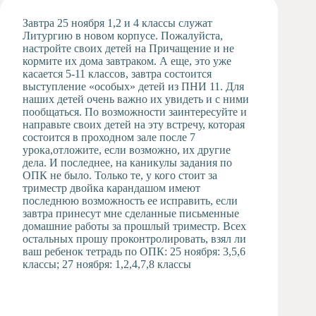
Художественная
Завтра 25 ноября 1,2 и 4 классы служат
студия
Литургию в новом корпусе. Пожалуйста,
настройте своих детей на Причащение и не
Музыкальное
кормите их дома завтраком. А еще, это уже
отделение
касается 5-11 классов, завтра состоится
Психологическая
выступление «особых» детей из ПНИ 11. Для
Служба
наших детей очень важно их увидеть и с ними
пообщаться. По возможности заинтересуйте и
Тьюторская
направьте своих детей на эту встречу, которая
служба
состоится в проходном зале после 7
урока,отложите, если возможно, их другие
дела. И последнее, на каникулы задания по
ОПК не было. Только те, у кого стоит за
триместр двойка карандашом имеют
последнюю возможность ее исправить, если
завтра принесут мне сделанные письменные
домашние работы за прошлый триместр. Всех
остальных прошу проконтролировать, взял ли
ваш ребенок тетрадь по ОПК: 25 ноября: 3,5,6
классы; 27 ноября: 1,2,4,7,8 классы