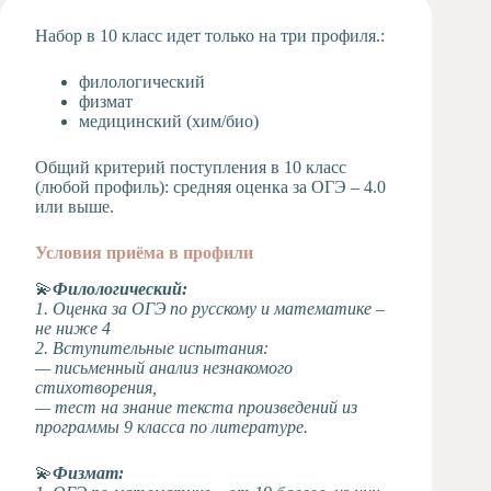
Художественная
Набор в 10 класс идет только на три профиля.:
студия
Музыкальное
филологический
отделение
физмат
медицинский (хим/био)
Психологическая
Служба
Общий критерий поступления в 10 класс
Тьюторская
(любой профиль): средняя оценка за ОГЭ – 4.0
служба
или выше.
Условия приёма в профили
💫
Филологический:
1. Оценка за ОГЭ по русскому и математике –
не ниже 4
2. Вступительные испытания:
— письменный анализ незнакомого
стихотворения,
— тест на знание текста произведений из
программы 9 класса по литературе.
💫
Физмат: