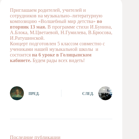
Художественная
Приглашаем родителей, учителей и
студия
сотрудников на музыкально–литературную
композицию «Волшебный мир детства»
Музыкальное
во
вторник 13 мая.
отделение
В программе стихи И.Бунина,
А.Блока, М.Цветаевой, Н.Гумилева, В.Брюсова,
Психологическая
И.Ратушинской.
Служба
Концерт подготовлен 5 классом совместно с
учениками нашей музыкальной школы и
Тьюторская
состоится
на 6 уроке в Голицынском
служба
кабинете.
Будем рады всех видеть!
ПРЕД.
СЛЕД.
Последние публикации