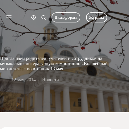
Перейти
к
Имя пользователя или Email
сути
Платформа
Журнал
Ничего
Пароль
Главная
не
найдено
Новости
Забыли пароль?
Запомнить меня
О
школе
Вход
Приглашаем родителей, учителей и сотрудников на
Учеба
музыкально–литературную композицию «Волшебный
Пресс-
мир детства» во вторник 13 мая
центр
Имя пользователя или Email
12 мая, 2014
Хоровая
Новости
студия
Получить новый пароль
Царевич
Заочная
школа
← Вернуться ко входу
Допобразование
Проекты
Творчество