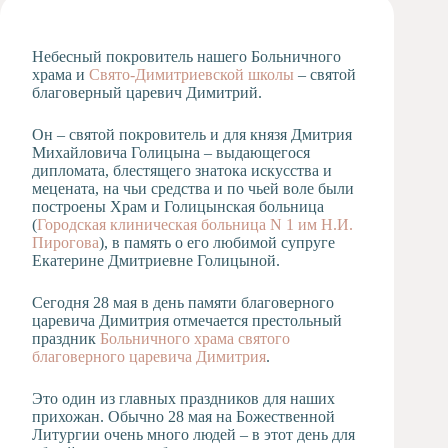
Художественная
студия
Небесный покровитель нашего Больничного
Музыкальное
храма и
Свято-Димитриевской школы
– святой
отделение
благоверный царевич Димитрий.
Психологическая
Служба
Он – святой покровитель и для князя Дмитрия
Михайловича Голицына – выдающегося
Тьюторская
дипломата, блестящего знатока искусства и
служба
мецената, на чьи средства и по чьей воле были
построены Храм и Голицынская больница
(
Городская клиническая больница N 1 им Н.И.
Пирогова
), в память о его любимой супруге
Екатерине Дмитриевне Голицыной.
Сегодня 28 мая в день памяти благоверного
царевича Димитрия отмечается престольный
праздник
Больничного храма святого
благоверного царевича Димитрия
.
Это один из главных праздников для наших
прихожан. Обычно 28 мая на Божественной
Литургии очень много людей – в этот день для