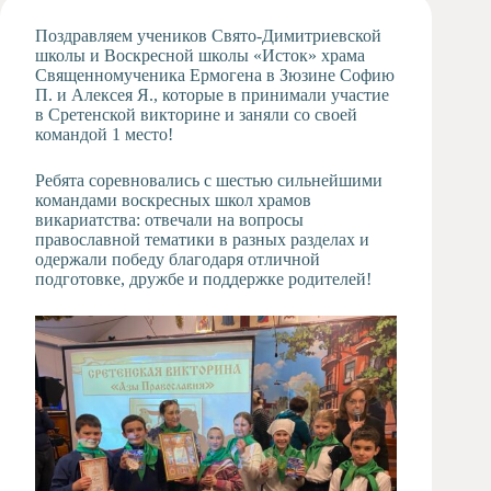
Художественная
Поздравляем учеников Свято-Димитриевской
студия
школы и Воскресной школы «Исток» храма
Священномученика Ермогена в Зюзине Софию
Музыкальное
П. и Алексея Я., которые в принимали участие
отделение
в Сретенской викторине и заняли со своей
Психологическая
командой 1 место!
Служба
Тьюторская
Ребята соревновались с шестью сильнейшими
служба
командами воскресных школ храмов
викариатства: отвечали на вопросы
православной тематики в разных разделах и
одержали победу благодаря отличной
подготовке, дружбе и поддержке родителей!