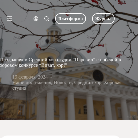
Перейти
к
Имя пользователя или Email
сути
Платформа
Журнал
Ничего
Пароль
Главная
не
найдено
Новости
Забыли пароль?
Запомнить меня
О
школе
Вход
Поздравляем Средний хор студии “Царевич” с победой в
Учеба
хоровом конкурсе “Виват, хор!”
Пресс-
центр
19 февраля, 2024
Имя пользователя или Email
Наши достижения
,
Новости
,
Средний хор
,
Хоровая
Хоровая
студия
студия
Получить новый пароль
Царевич
Заочная
школа
← Вернуться ко входу
Допобразование
Проекты
Творчество