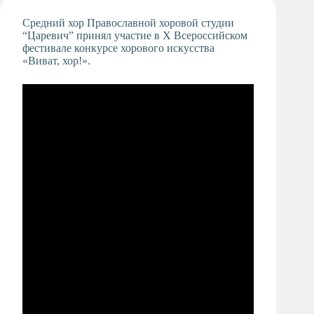
Художественная
Средний хор Православной хоровой студии
студия
“Царевич” принял участие в X Всероссийском
фестивале конкурсе хорового искусства
Музыкальное
«Виват, хор!».
отделение
Психологическая
Служба
Тьюторская
служба