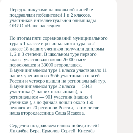
Художественная
Перед каникулами на школьной линейке
студия
поздравляли победителей 1 и 2 классов,
участников интеллектуальной олимпиады
Музыкальное
ОВИО «Наше наследие».
отделение
Психологическая
По итогам пяти соревнований муниципального
Служба
тура в 1 классе и регионального тура во 2
Тьюторская
классе 18 наших учеников получили дипломы
служба
1, 2 и 3 степени. В школьном туре первого
класса участвовало около 26000 тысяч
первоклашек и 33000 второклашек.
В муниципальном туре 1 класса участвовало 11
наших учеников из 3656 участников со всей
России и четверо вышли на региональный тур.
В муниципальном туре 2 класса — 5343
участника (7 наших школьников), в
региональном — 901 участник (наших 4
учеников ), а до финала дошли около 150
человек из 20 регионов России, в том числе
наша второклассница Саша Исакова.
Сердечно поздравляем наших победителей!
Лихачёва Вера, Ермолов Сергей, Киселёв