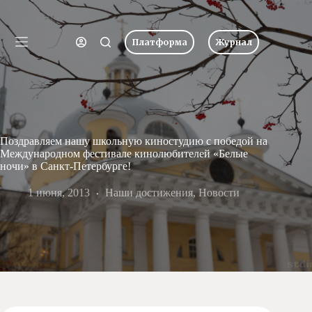
Перейти
к
Имя пользователя или Email
сути
Платформа
Журнал
Ничего
Пароль
Главная
не
найдено
Новости
Забыли пароль?
Запомнить меня
О
школе
Вход
Поздравляем нашу школьную киностудию с победой на
Учеба
Международном фестивале кинолюбителей «Белые
Пресс-
ночи» в Санкт-Петербурге!
центр
Имя пользователя или Email
1 июня, 2013
Хоровая
Наши достижения
,
Новости
студия
Получить новый пароль
Царевич
Заочная
школа
← Вернуться ко входу
Допобразование
Проекты
Творчество