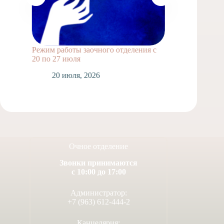
Режим работы заочного отделения с
Выпускн
20 по 27 июля
1
20 июля, 2026
Очное отделение
Звонки принимаются
с 10:00 до 17:00
Администратор:
+7 (963) 612-444-2
Канцелярия: