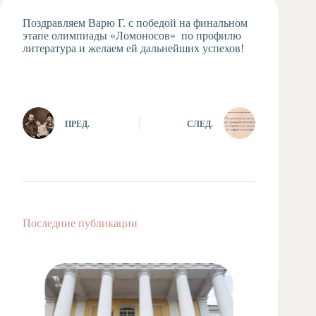
Художественная
Поздравляем Варю Г. с победой на финальном
студия
этапе олимпиады «Ломоносов» по профилю
литература и желаем ей дальнейших успехов!
Музыкальное
отделение
Психологическая
Служба
Тьюторская
ПРЕД.
СЛЕД.
служба
Последние публикации