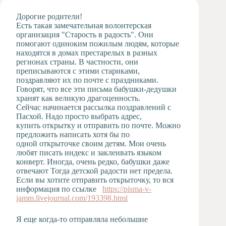
Художественная
Дорогие родители!
студия
Есть такая замечательная волонтерская
организация "Старость в радость". Они
Музыкальное
помогают одиноким пожилым людям, которые
отделение
находятся в домах престарелых в разных
Психологическая
регионах страны. В частности, они
Служба
преписываются с этими стариками,
поздравляют их по почте с праздниками.
Тьюторская
Говорят, что все эти письма бабушки-дедушки
служба
хранят как великую драгоценность.
Сейчас начинается рассылка поздравлений с
Пасхой. Надо просто выбрать адрес,
купить открытку и отправить по почте. Можно
предложить написать хотя бы по
одной открыточке своим детям. Мои очень
любят писать индекс и заклеивать языком
конверт. Иногда, очень редко, бабушки даже
отвечают Тогда детской радости нет предела.
Если вы хотите отправить открыточку, то вся
информация по ссылке
https://pisma-v-
jamm.livejournal.com/193398.html
Я еще когда-то отправляла небольшие