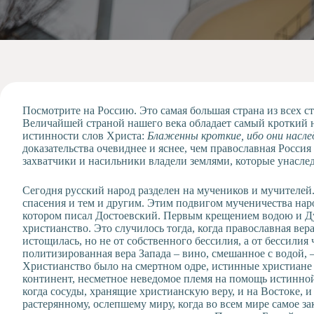
Допобразование
Проекты
Творчество
Художественная
студия
Музыкальное
отделение
Посмотрите на Россию. Это самая большая страна из всех ст
Величайшей страной нашего века обладает самый кроткий н
Психологическая
истинности слов Христа:
Блаженны кроткие, ибо они насл
Служба
доказательства очевиднее и яснее, чем православная Росси
захватчики и насильники владели землями, которые унаслед
Тьюторская
служба
Сегодня русский народ разделен на мучеников и мучителей.
спасения и тем и другим. Этим подвигом мученичества наро
котором писал Достоевский. Первым крещением водою и Ду
христианство. Это случилось тогда, когда православная ве
истощилась, но не от собственного бессилия, а от бессилия 
политизированная вера Запада – вино, смешанное с водой, –
Христианство было на смертном одре, истинные христиане
континент, несметное неведомое племя на помощь истинной
когда сосуды, хранящие христианскую веру, и на Востоке, 
растерянному, ослепшему миру, когда во всем мире самое 