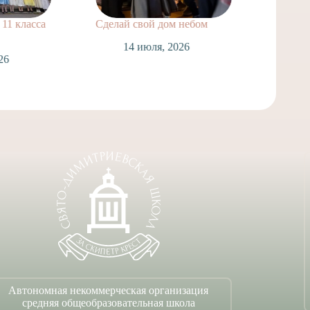
11 класса
Сделай свой дом небом
Поздра
нашей
14 июля, 2026
Лаврух
26
Спасск
Таинст
1
Автономная некоммерческая организация
средняя общеобразовательная школа