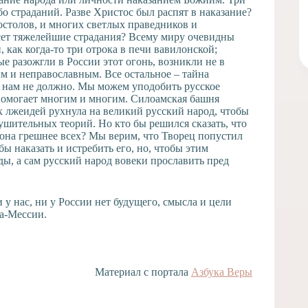
бо страданий. Разве Христос был распят в наказание?
столов, и многих светлых праведников и
есет тяжелейшие страдания? Всему миру очевидны
, как когда-то три отрока в печи вавилонской;
е разожгли в России этот огонь, возникли не в
м и неправославным. Все остальное – тайна
 нам не должно. Мы можем уподобить русское
 помогает многим и многим. Силоамская башня
х лжеидей рухнула на великий русский народ, чтобы
рушительных теорий. Но кто бы решился сказать, что
 она грешнее всех? Мы верим, что Творец попустил
бы наказать и истребить его, но, чтобы этим
ы, а сам русский народ вовеки прославить пред
 у нас, ни у России нет будущего, смысла и цели
та-Мессии.
Материал с портала
Азбука Веры