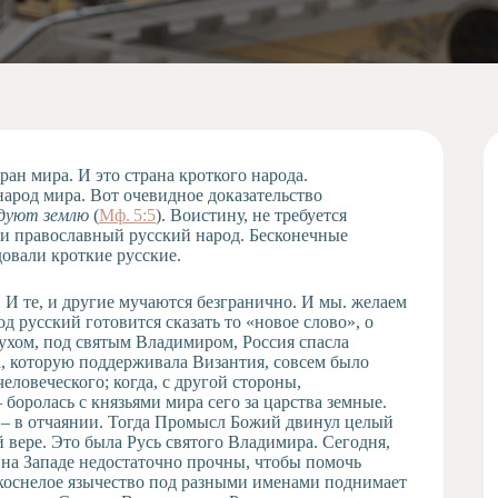
ран мира. И это страна кроткого народа.
арод мира. Вот очевидное доказательство
едуют землю
(
Мф. 5:5
). Воистину, не требуется
я и православный русский народ. Бесконечные
овали кроткие русские.
 И те, и другие мучаются безгранично. И мы. желаем
д русский готовится сказать то «новое слово», о
хом, под святым Владимиром, Россия спасла
ра, которую поддерживала Византия, совсем было
человеческого; когда, с другой стороны,
 боролась с князьями мира сего за царства земные.
 – в отчаянии. Тогда Промысл Божий двинул целый
 вере. Это была Русь святого Владимира. Сегодня,
и на Западе недостаточно прочны, чтобы помочь
закоснелое язычество под разными именами поднимает