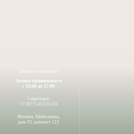
вляем выпускников
Поздравляем учащегося
 школы Федора
заочного отделения Анри
ина и Елизавету
А. с творческими
ую с совершившимся
достижениями!
вом Венчания!
14 июля, 2026
4 июля, 2026
Заочное отделение
Звонки принимаются
с 10:00 до 17:00
Секретари:
+7 (977) 412-91-63
Москва, Шаболовка,
дом 33, кабинет 123