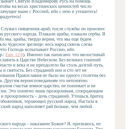
изывает Святую Владимирову Русь на помощь
чтобы на весах христианских ценностей число
лачущие ныне с Россией, ибо с нею и утешитесь!
зрадуетесь!
 Служил священник-араб; после службы он произнес
х русского народа. Плакали арабы, плакали сербы. В
о мы, арабы, твердо верим, что мы еще будем
ло чудесное зрелище: весь народ сквозь слезы
что Господь испытывает Россию, ибо
р.:
Евр. 12:6
). Именно так написано: что милостивый
рославить в Царстве Небесном. Без великих гонений
пасти и века и не преодолело бы столь долгий путь,
и святость. Без страданий оно и сто лет не
вования Православия не было ни одного столетия без
аса. Другим вероисповеданиям это непонятно.
алом счастья земное царство, не понимает и не
оссии. Это понятно лишь прозорливым, созерцающим
 и прозорливость – дочь страданий. Утешься, братец
збожников, терзающих русский народ. Настала в
сский народ наполняет рай больше, чем любой
ского народа – наказание Божие? Я, признаюсь, не
адание народа или личности наказанием Божиим. Три