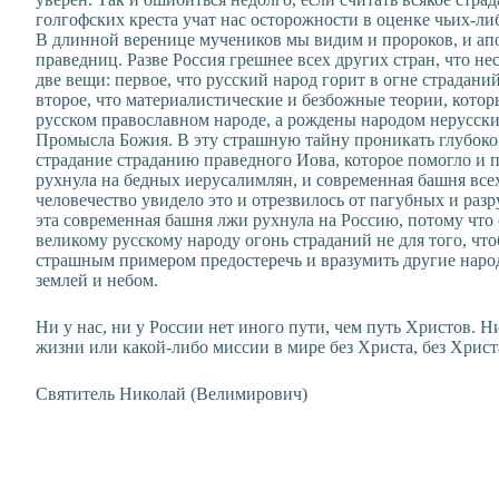
голгофских креста учат нас осторожности в оценке чьих-ли
В длинной веренице мучеников мы видим и пророков, и апо
праведниц. Разве Россия грешнее всех других стран, что н
две вещи: первое, что русский народ горит в огне страданий
второе, что материалистические и безбожные теории, которы
русском православном народе, а рождены народом нерусски
Промысла Божия. В эту страшную тайну проникать глубоко
страдание страданию праведного Иова, которое помогло и
рухнула на бедных иерусалимлян, и современная башня все
человечество увидело это и отрезвилось от пагубных и раз
эта современная башня лжи рухнула на Россию, потому что
великому русскому народу огонь страданий не для того, что
страшным примером предостеречь и вразумить другие народ
землей и небом.
Ни у нас, ни у России нет иного пути, чем путь Христов. Ни
жизни или какой-либо миссии в мире без Христа, без Хрис
Святитель Николай (Велимирович)