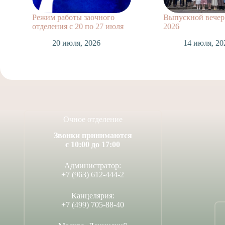
Режим работы заочного
Выпускной вечер 
отделения с 20 по 27 июля
2026
20 июля, 2026
14 июля, 20
Очное отделение
Звонки принимаются
с 10:00 до 17:00
Администратор:
+7 (963) 612-444-2
Канцелярия:
+7 (499) 705-88-40