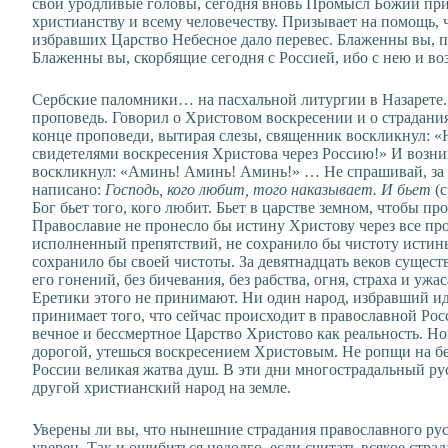
свои уродливые головы, сегодня вновь Промысл Божий пр
христианству и всему человечеству. Призывает на помощь, 
избравших Царство Небесное дало перевес. Блаженны вы, п
Блаженны вы, скорбящие сегодня с Россией, ибо с нею и во
Сербские паломники… на пасхальной литургии в Назарете.
проповедь. Говорил о Христовом воскресении и о страдания
конце проповеди, вытирая слезы, священник воскликнул: «Н
свидетелями воскресения Христова через Россию!» И возник
воскликнул: «Аминь! Аминь! Аминь!» … Не спрашивай, за 
написано:
Господь, кого любит, того наказывает. И бьет
(с
Бог бьет того, кого любит. Бьет в царстве земном, чтобы п
Православие не пронесло бы истину Христову через все про
исполненный препятствий, не сохранило бы чистоту истины 
сохранило бы своей чистоты. За девятнадцать веков сущест
его гонений, без бичевания, без рабства, огня, страха и уж
Еретики этого не принимают. Ни один народ, избравший иде
принимает того, что сейчас происходит в православной Р
вечное и бессмертное Царство Христово как реальность. Но
дорогой, утешься воскресением Христовым. Не ропщи на бе
России великая жатва душ. В эти дни многострадальный ру
другой христианский народ на земле.
Уверены ли вы, что нынешние страдания православного рус
уверен. Так и ошибиться недолго, если считать всякое стр