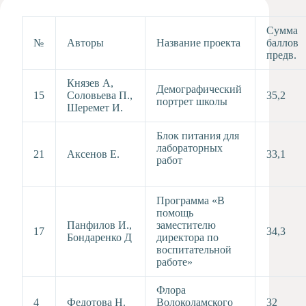
Художественная
студия
Сумма
№
Авторы
Название проекта
баллов
Музыкальное
предв.
отделение
Психологическая
Князев А,
Демографический
Служба
15
Соловьева П.,
35,2
портрет школы
Шеремет И.
Тьюторская
служба
Блок питания для
лабораторных
21
Аксенов Е.
33,1
работ
Программа «В
помощь
Панфилов И.,
заместителю
17
34,3
Бондаренко Д
директора по
воспитательной
работе»
Флора
4
Федотова Н.
Волоколамского
32