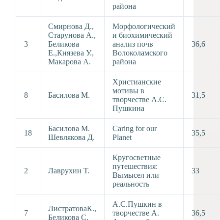
района
Смирнова Д.,
Морфологический
Старунова А.,
и биохимический
3
Беликова
анализ почв
36,6
Е.,Князева У.,
Волоколамского
Макарова А.
района
Христианские
мотивы в
8
Басилова М.
31,5
творчестве А.С.
Пушкина
Басилова М.
Caring for our
18
35,5
Шевлякова Д.
Planet
Кругосветные
путешествия:
2
Лаврухин Т.
33
Вымысел или
реальность
А.С.Пушкин в
ЛистратоваК.,
7
творчестве А.
36,5
Беликова С.