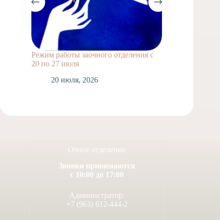
Режим работы заочного отделения с
Выпускн
20 по 27 июля
1
20 июля, 2026
Очное отделение
Звонки принимаются
с 10:00 до 17:00
Администратор:
+7 (963) 612-444-2