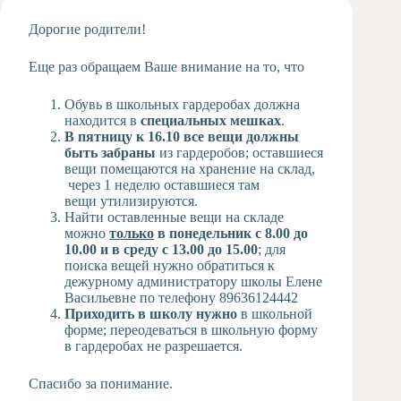
Художественная
Дорогие родители!
студия
Музыкальное
Еще раз обращаем Ваше внимание на то, что
отделение
Психологическая
Обувь в школьных гардеробах должна
Служба
находится в
специальных мешках
.
В пятницу к 16.10 все вещи должны
Тьюторская
быть забраны
из гардеробов; оставшиеся
служба
вещи помещаются на хранение на склад,
через 1 неделю оставшиеся там
вещи утилизируются.
Найти оставленные вещи на складе
можно
только
в понедельник с 8.00 до
10.00 и в среду с 13.00 до 15.00
; для
поиска вещей нужно обратиться к
дежурному администратору школы Елене
Васильевне по телефону 89636124442
Приходить в школу нужно
в школьной
форме; переодеваться в школьную форму
в гардеробах не разрешается.
Спасибо за понимание.