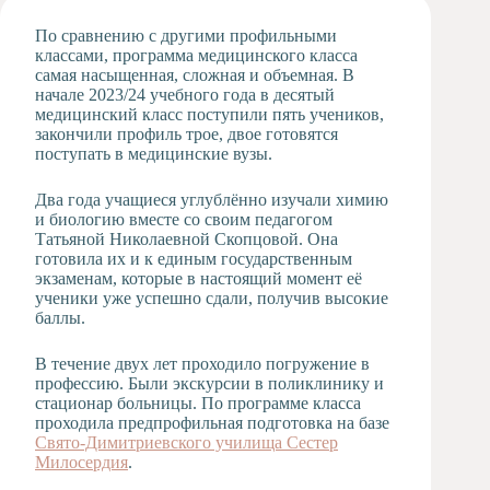
Художественная
По сравнению с другими профильными
студия
классами, программа медицинского класса
самая насыщенная, сложная и объемная. В
Музыкальное
начале 2023/24 учебного года в десятый
отделение
медицинский класс поступили пять учеников,
Психологическая
закончили профиль трое, двое готовятся
Служба
поступать в медицинские вузы.
Тьюторская
служба
Два года учащиеся углублённо изучали химию
и биологию вместе со своим педагогом
Татьяной Николаевной Скопцовой. Она
готовила их и к единым государственным
экзаменам, которые в настоящий момент её
ученики уже успешно сдали, получив высокие
баллы.
В течение двух лет проходило погружение в
профессию. Были экскурсии в поликлинику и
стационар больницы. По программе класса
проходила предпрофильная подготовка на базе
Свято-Димитриевского училища Сестер
Милосердия
.