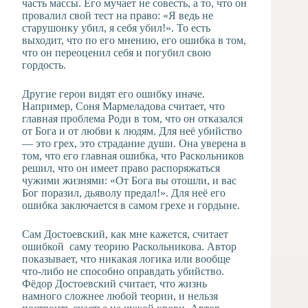
часть массы. Его мучает не совесть, а то, что он
провалил свой тест на право: «Я ведь не
старушонку убил, я себя убил!». То есть
выходит, что по его мнению, его ошибка в том,
что он переоценил себя и погубил свою
гордость.
Другие герои видят его ошибку иначе.
Например, Соня Мармеладова считает, что
главная проблема Роди в том, что он отказался
от Бога и от любви к людям. Для неё убийство
— это грех, это страдание души. Она уверена в
том, что его главная ошибка, что Раскольников
решил, что он имеет право распоряжаться
чужими жизнями: «От Бога вы отошли, и вас
Бог поразил, дьяволу предал!». Для неё его
ошибка заключается в самом грехе и гордыне.
Сам Достоевский, как мне кажется, считает
ошибкой саму теорию Раскольникова. Автор
показывает, что никакая логика или вообще
что-либо не способно оправдать убийство.
Фёдор Достоевский считает, что жизнь
намного сложнее любой теории, и нельзя