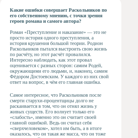
Художественная
Какие ошибки совершает Раскольников по
студия
его собственному мнению, с точки зрения
героев романа и самого автора?
Музыкальное
отделение
Роман «Преступление и наказание» — это не
Психологическая
просто история одного преступления, а
Служба
история крушения большой теории. Родион
Раскольников пытался выстроить свою жизнь
Тьюторская
по расчёту, но этот расчёт провалился.
служба
Интересно наблюдать, как этот провал
оценивается с разных сторон: самим Родей,
окружающими его людьми, и, наконец, самим
Фёдором Достоевским. У каждого из них свой
ответ на вопрос, в чём его главная ошибка.
Самое интересное, что Раскольников после
смерти старухи-процентщицы долго не
раскаивается в том, что он отнял жизнь у
живых существ. Его волнует только его
«слабость», именно это он считает своей
главной ошибкой. Ведь он считал себя
«сверхчеловеком», хотел им быть, а в итоге
оказалось, что он такая же масса, что он тоже