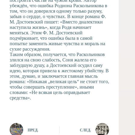
построить счастье на чужой крови. Автор
убеждён, что ошибка Родиона Раскольникова в
том, что он доверился одному только разуму,
забыв о сердце, о чувствах. В конце романа Ф.
М. Достоевский пишет: «Вместо диалектики
наступила жизнь», когда Родя начинает
меняться. Этим Ф. М. Достоевский
подчёркивает, что ошибка была в самой
попытке заменить живые чувства и мораль на
сухие рассуждения.
Таким образом, получается, что Раскольников
злился на свою слабость, Соня жалела его
заблудшую душу, а Достоевский осудил саму
идею, которая привела к жестокому убийству. В
этом, думаю, и заключается главная мысль
романа: «Никакая „великая цель“ не стоит того,
чтобы совершать преступление», иными
словами: «Не всякая цель оправдывает
средства».
ПРЕД.
СЛЕД.