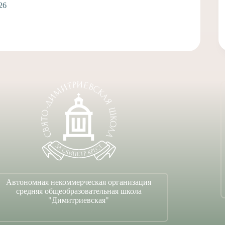
Спасскую 
Таинством
14 и
Автономная некоммерческая организация
средняя общеобразовательная школа
"Димитриевская"