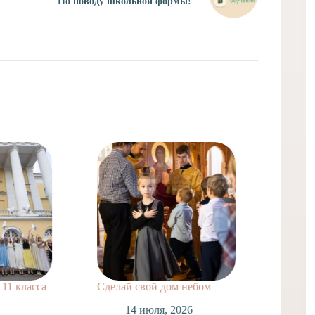
По поводу школьной формы!
класса
Сделай свой дом небом
Поздравля
нашей шко
14 июля, 2026
Лаврухина