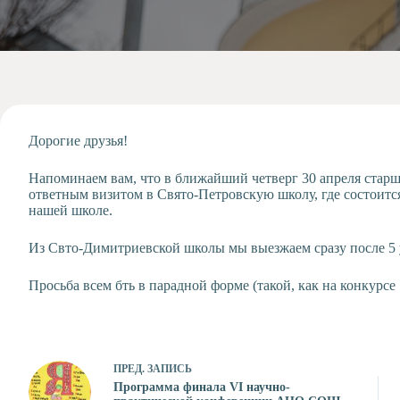
Допобразование
Проекты
Творчество
Художественная
студия
Музыкальное
отделение
Дорогие друзья!
Психологическая
Напоминаем вам, что в ближайший четверг 30 апреля старш
Служба
ответным визитом в Свято-Петровскую школу, где состоитс
Тьюторская
нашей школе.
служба
Из Свто-Димитриевской школы мы выезжаем сразу после 5 у
Просьба всем бть в парадной форме (такой, как на конкурсе 
ПРЕД.
ЗАПИСЬ
Программа финала VI научно-