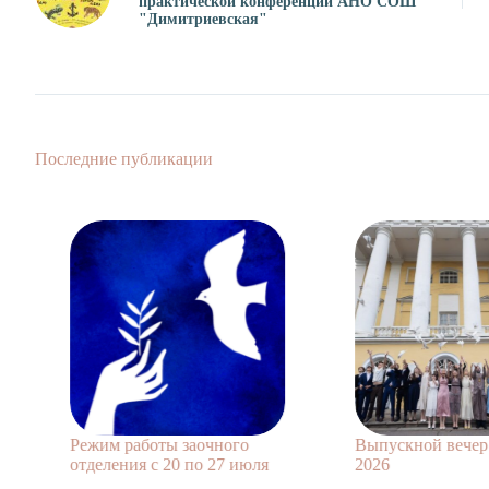
практической конференции АНО СОШ
"Димитриевская"
Последние публикации
Режим работы заочного
Выпускной вечер 11 
отделения с 20 по 27 июля
2026