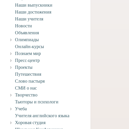
Наши выпускники
Наши достижения
Наши учителя
Новости
Объявления
Олимпиады
Онлайн-курсы
Познаем мир
Пресс-центр
Проекты
Путешествия
Слово пастыря
СМИ о нас
Творчество
Тьюторы и психологи
Учеба
Учителя английского языка
ем выпускников
Поздравляем учащегося
лы Федора
заочного отделения Анри
Хоровая студия
 и Елизавету
А. с творческими