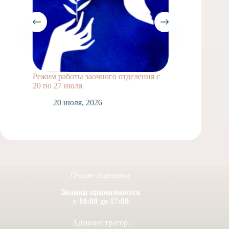
Режим работы заочного отделения с
Выпускн
20 по 27 июля
1
20 июля, 2026
Очное отделение
Звонки принимаются
с 10:00 до 17:00
Администратор: