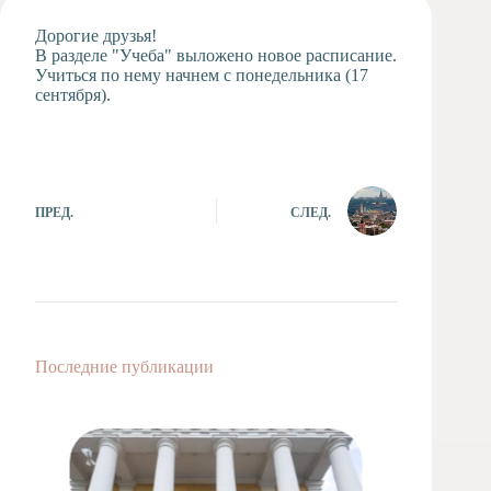
Художественная
Дорогие друзья!
студия
В разделе "Учеба" выложено новое расписание.
Учиться по нему начнем с понедельника (17
Музыкальное
сентября).
отделение
Психологическая
Служба
Тьюторская
служба
ПРЕД.
СЛЕД.
Последние публикации