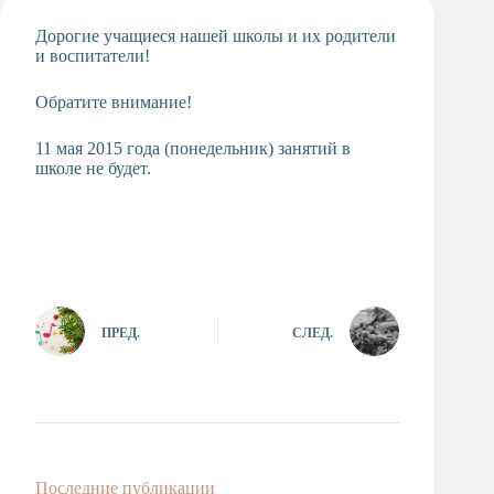
Художественная
Дорогие учащиеся нашей школы и их родители
студия
и воспитатели!
Музыкальное
отделение
Обратите внимание!
Психологическая
Служба
11 мая 2015 года (понедельник) занятий в
школе не будет.
Тьюторская
служба
ПРЕД.
СЛЕД.
Последние публикации