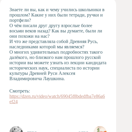
Художественная
Знаете ли вы, как и чему учились школьники в
студия
прошлом? Какие у них были тетради, ручки и
портфели?
Музыкальное
О чём писали друг другу взрослые более
отделение
восьми веков назад? Как вы думаете, были ли
Психологическая
они похожи на нас?
Служба
И что же представляла собой Древняя Русь,
наследниками которой мы являемся?
Тьюторская
О многих удивительных подробностях такого
служба
далёкого, но близкого нам прошлого русской
истории вы можете узнать из лекции кандидата
исторических наук, специалиста по истории
культуры Древней Руси Алексея
Владимировича Лаушкина.
Смотреть:
https://dzen.ru/video/watch/69045f8bdedfba7e86a6
ef24