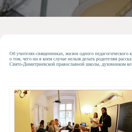
Допобразование
Проекты
Творчество
Художественная
студия
Музыкальное
отделение
Об учителях-священниках, жизни одного педагогического к
Психологическая
о том, чего ни в коем случае нельзя делать родителям рас
Служба
Свято-Димитриевской православной школы, духовником кот
Тьюторская
служба