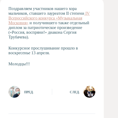
Художественная
Поздравляем участников нашего хора
студия
мальчиков, ставшего лауреатом II степени
IV
Всероссийского конкурса «Музыкальная
Музыкальное
Московия»
отделение
и получившего также отдельный
диплом за патриотическое произведение
Психологическая
(«Россия, воспряни!» диакона Сергия
Служба
Трубачева).
Тьюторская
служба
Конкурсное прослушивание прошло в
воскресенье 13 апреля.
Молодцы!!!
ПРЕД.
СЛЕД.