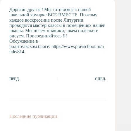
Художественная
Дорогие друзья ! Мы готовимся к нашей
студия
школьной ярмарке ВСЕ ВМЕСТЕ. Поэтому
каждое воскресение после Литургии
Музыкальное
проводятся мастер классы в помещениях нашей
отделение
школы. Мы печем пряники, шьем поделки и
Психологическая
рисуем. Присоединяйтесь !!!
Служба
Обсуждение в
родительском блоге:
https://www.pravschool.ru/n
Тьюторская
ode/814
служба
ПРЕД.
СЛЕД.
Последние публикации