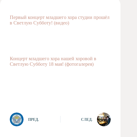
Художественная
студия
Первый концерт младшего хора студии прошёл
Музыкальное
в Светлую Субботу!
(видео)
отделение
Психологическая
Служба
Тьюторская
служба
Концерт младшего хора нашей хоровой в
Светлую Субботу 18 мая!
(фотогалерея)
ПРЕД.
СЛЕД.