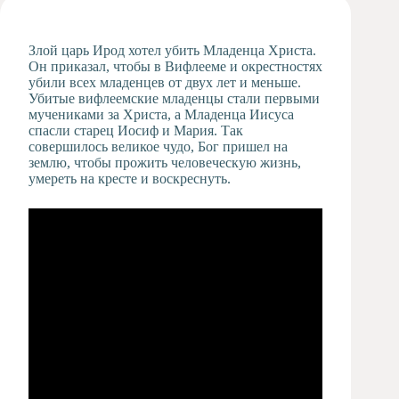
Художественная
студия
Злой царь Ирод хотел убить Младенца Христа.
Музыкальное
Он приказал, чтобы в Вифлееме и окрестностях
отделение
убили всех младенцев от двух лет и меньше.
Убитые вифлеемские младенцы стали первыми
Психологическая
мучениками за Христа, а Младенца Иисуса
Служба
спасли старец Иосиф и Мария. Так
Тьюторская
совершилось великое чудо, Бог пришел на
служба
землю, чтобы прожить человеческую жизнь,
умереть на кресте и воскреснуть.