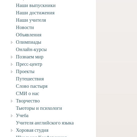
Наши выпускники
Наши достижения
Наши учителя
Новости
Объявления
Олимпиады
Онлайн-курсы
Познаем мир
Пресс-центр
Проекты
Путешествия
вляем учащегося
Слово пастыря
го отделения Анри
СМИ о нас
ворческими
Творчество
ениями!
Тьюторы и психологи
4 июля, 2026
Учеба
Учителя английского языка
Хоровая студия