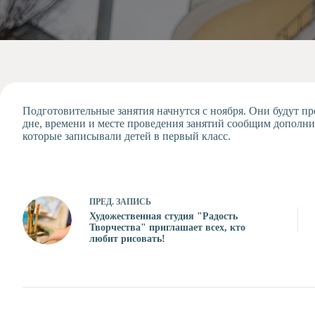
Допобразование
Проекты
Творчество
Художественная
студия
Музыкальное
отделение
Подготовительные занятия начнутся с ноября. Они будут п
дне, времени и месте проведения занятий сообщим дополнит
Психологическая
которые записывали детей в первый класс.
Служба
Тьюторская
служба
ПРЕД.
ЗАПИСЬ
Художественная студия "Радость
Творчества" приглашает всех, кто
любит рисовать!