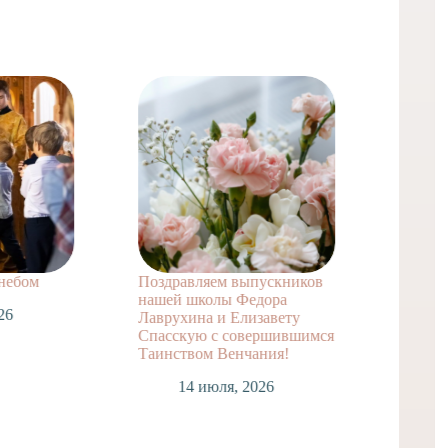
 небом
Поздравляем выпускников
Поздра
нашей школы Федора
заочно
26
Лаврухина и Елизавету
А. с т
Спасскую с совершившимся
достиж
Таинством Венчания!
1
14 июля, 2026