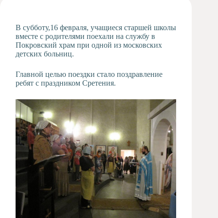
Художественная
студия
В субботу,16 февраля, учащиеся старшей школы
Музыкальное
вместе с родителями поехали на службу в
отделение
Покровский храм при одной из московских
детских больниц.
Психологическая
Служба
Главной целью поездки стало поздравление
Тьюторская
ребят с праздником Сретения.
служба