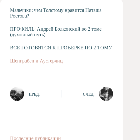
Художественная
Мальчики: чем Толстому нравится Наташа
студия
Ростова?
Музыкальное
отделение
ПРОФИЛЬ: Андрей Болконский во 2 томе
(духовный путь)
Психологическая
Служба
ВСЕ ГОТОВЯТСЯ К ПРОВЕРКЕ ПО 2 ТОМУ
Тьюторская
служба
Шенграбен и Аустерлиц
ПРЕД.
СЛЕД.
Последние публикации