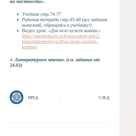
на местности».
Учебник стр.74-77
Рабочая тетрадь стр.45-48 (все задания
выполняй, обращаясь к учебнику!)
Видео урок:
«Для чего нужен компас»
https://interneturok.ru/lesson/okruj-mir/2-
klass/puteshestviya/dlya-chego-nuzhen-
kompas
4.
Литературное чтение. (см. задание от
24.03)
ПРЕД.
СЛЕД.