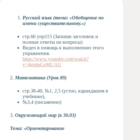
Художественная
студия
Русский язык (тема: «Обобщение по
Музыкальное
имени существительному.»)
отделение
Психологическая
стр.66 упр115 (Запиши заголовок и
Служба
полные ответы на вопросы)
Видео в помощь к выполнению этого
Тьюторская
упражнения.
служба
https://www.youtube.com/watch?
v=4emtpGeMUAU
2.
Математика (Урок 89)
стр.38-40, №1, 2,5 (устно, карандашом в
учебнике),
№3,4 (письменно)
3.
Окружающий мир (к 30.03)
Тема: «Ориентирование