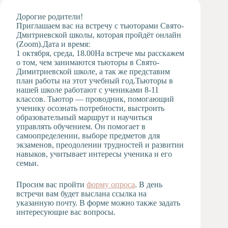
Художественная
Дорогие родители!
студия
Приглашаем вас на встречу с тьюторами Свято-
Дмитриевской школы, которая пройдёт онлайн
Музыкальное
(Zoom).Дата и время:
отделение
1 октября, среда, 18.00На встрече мы расскажем
Психологическая
о том, чем занимаются тьюторы в Свято-
Служба
Димитриевской школе, а так же представим
план работы на этот учебный год.Тьюторы в
Тьюторская
нашей школе работают с учениками 8-11
служба
классов. Тьютор — проводник, помогающий
ученику осознать потребности, выстроить
образовательный маршрут и научиться
управлять обучением. Он помогает в
самоопределении, выборе предметов для
экзаменов, преодолении трудностей и развитии
навыков, учитывает интересы ученика и его
семьи.
Просим вас пройти
форму опроса
. В день
встречи вам будет выслана ссылка на
указанную почту. В форме можно также задать
интересующие вас вопросы.