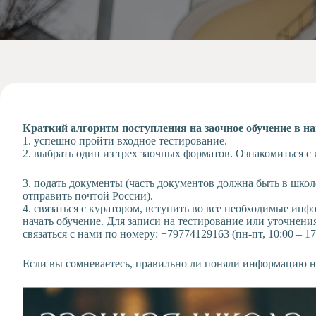
Допобразование
Проекты
Творчество
Художественная
студия
Музыкальное
отделение
Краткий алгоритм поступления на заочное обучение в н
Психологическая
1. успешно пройти входное тестирование.
Служба
2. выбрать один из трех заочных форматов. Ознакомиться
Тьюторская
служба
3. подать документы (часть документов должна быть в школ
отправить почтой России).
4. связаться с куратором, вступить во все необходимые ин
начать обучение. Для записи на тестирование или уточнен
связаться с нами по номеру: +79774129163 (пн-пт, 10:00 – 17
Если вы сомневаетесь, правильно ли поняли информацию на