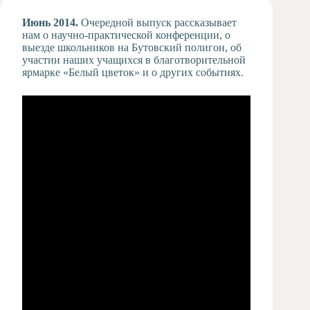
Художественная
Июнь 2014.
Очередной выпуск рассказывает
студия
нам о научно-практической конференции, о
выезде школьников на Бутовский полигон, об
Музыкальное
участии наших учащихся в благотворительной
отделение
ярмарке «Белый цветок» и о других событиях.
Психологическая
Служба
Тьюторская
служба