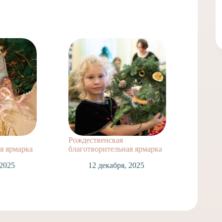
Рождественская
Примит
я ярмарка
благотворительная ярмарка
тради
благот
 2025
12 декабря, 2025
8