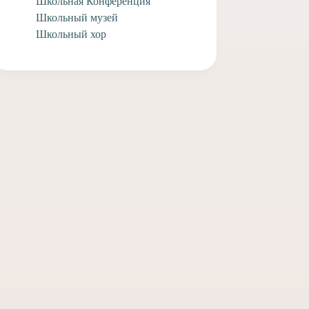
Школьная Конференция
Школьный музей
Школьный хор
е участие в
Репортаж телеканала
ционной
Россия24 о школьной
ворительной ярмарке
Рождественской ярмарке
 декабря, 2025
24 января, 2025