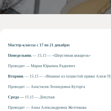
Допобразование
Проекты
Творчество
Художественная
студия
Музыкальное
отделение
Мастер-классы с 17 по 21 декабря:
Психологическая
Служба
Понедельник
— 15.15 — «Шерстяная акварель»
Тьюторская
служба
Проводит — Мария Юрьевна Радкевич
Вторник
— 15.15 — «Вязание из пушистой пряжи Ализе 
Проводит — Анастасия Леонидовна Куторга
Среда —
15.15 — Декупаж
Проводит — Анна Александровна Желтикова