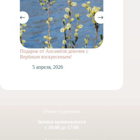
Подарок от Ансамбля девочек с
Весны 
Вербным воскресеньем!
2
5 апреля, 2026
Очное отделение
Звонки принимаются
с 10:00 до 17:00