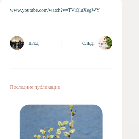
Художественная
www.youtube.com/watch?v=TViQluXegWY
студия
Музыкальное
отделение
Психологическая
Служба
ПРЕД.
СЛЕД.
Тьюторская
служба
Последние публикации