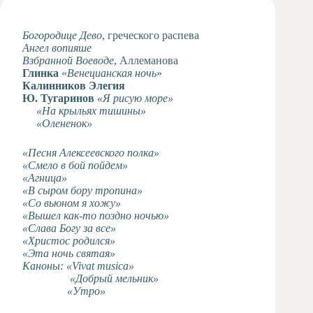
Художественная
студия
Богородице Дево
, греческого распева
Ангел вопияше
Музыкальное
Взбранной Воеводе
отделение
, Аллеманова
Глинка
«
Венецианская ночь
»
Психологическая
Калинников Элегия
Служба
Ю. Тугаринов
«Я рисую море»
«На крыльях тишины»
Тьюторская
«Олененок»
служба
«Песня Алексеевского полка»
«Смело в бой пойдем»
«Агница»
«В сыром бору тропина»
«Со вьюном я хожу»
«Вышел как-то поздно ночью»
«Слава Богу за все»
«Христос родился»
«Эта ночь святая»
Каноны: «
Vivat
musica
»
«Добрый мельник»
«Утро»