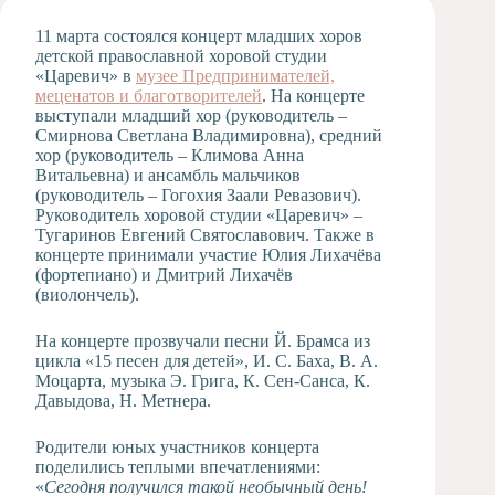
Художественная
11 марта состоялся концерт младших хоров
студия
детской православной хоровой студии
«Царевич» в
Музыкальное
музее Предпринимателей,
меценатов и благотворителей
отделение
. На концерте
выступали младший хор (руководитель –
Психологическая
Смирнова Светлана Владимировна), средний
Служба
хор (руководитель – Климова Анна
Витальевна) и ансамбль мальчиков
Тьюторская
(руководитель – Гогохия Заали Ревазович).
служба
Руководитель хоровой студии «Царевич» –
Тугаринов Евгений Святославович. Также в
концерте принимали участие Юлия Лихачёва
(фортепиано) и Дмитрий Лихачёв
(виолончель).
На концерте прозвучали песни Й. Брамса из
цикла «15 песен для детей», И. С. Баха, В. А.
Моцарта, музыка Э. Грига, К. Сен-Санса, К.
Давыдова, Н. Метнера.
Родители юных участников концерта
поделились теплыми впечатлениями:
«
Сегодня получился такой необычный день!