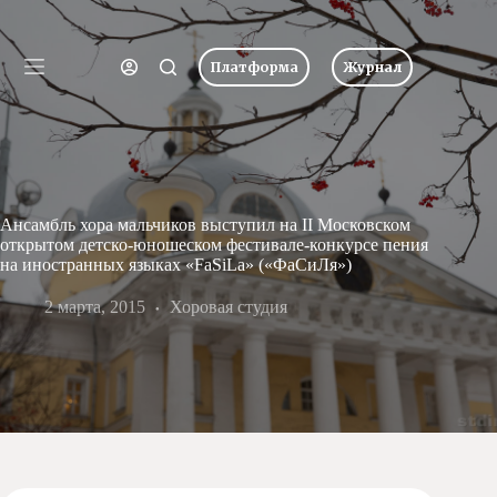
Перейти
к
Имя пользователя или Email
сути
Платформа
Журнал
Ничего
Пароль
Главная
не
найдено
Новости
Забыли пароль?
Запомнить меня
О
школе
Вход
Ансамбль хора мальчиков выступил на II Московском
Учеба
открытом детско-юношеском фестивале-конкурсе пения
Пресс-
на иностранных языках «FaSiLa» («ФаСиЛя»)
центр
Имя пользователя или Email
2 марта, 2015
Хоровая
Хоровая студия
студия
Получить новый пароль
Царевич
Заочная
школа
← Вернуться ко входу
Допобразование
Проекты
Творчество