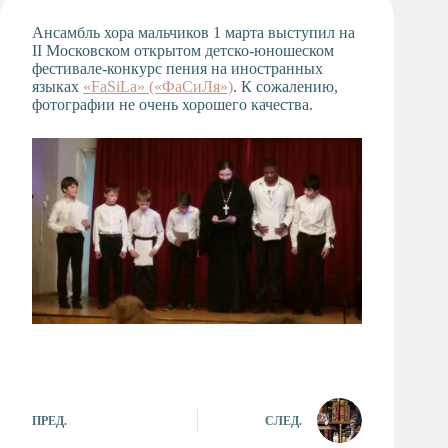
Художественная
Ансамбль хора мальчиков 1 марта выступил на
студия
II Московском открытом детско-юношеском
фестивале-конкурс пения на иностранных
Музыкальное
языках
«FaSiLa» («ФаСиЛя»)
отделение
. К сожалению,
фотографии не очень хорошего качества.
Психологическая
Служба
Тьюторская
служба
ПРЕД.
СЛЕД.