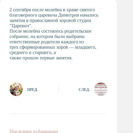
Художественная
2 сентября после молебна в храме святого
студия
благоверного царевича Димитрия начались
занятия в православной хоровой студии
Музыкальное
"Царевич".
отделение
После молебна состоялось родительское
Психологическая
собрание, на котором были выбраны
Служба
ответственные родители каждого из
трех сформированных хоров — младшего,
Тьюторская
среднего и старшего, а
служба
также прошли первые занятия.
ПРЕД.
СЛЕД.
Последние публикации