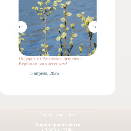
Подарок от Ансамбля девочек с
Весны 
Вербным воскресеньем!
2
5 апреля, 2026
Очное отделение
Звонки принимаются
с 10:00 до 17:00