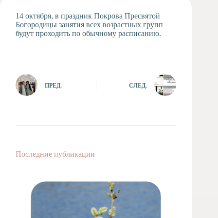
Художественная
14 октября, в праздник Покрова Пресвятой
студия
Богородицы занятия всех возрастных групп
будут проходить по обычному расписанию.
Музыкальное
отделение
Психологическая
Служба
Тьюторская
ПРЕД.
СЛЕД.
служба
Последние публикации