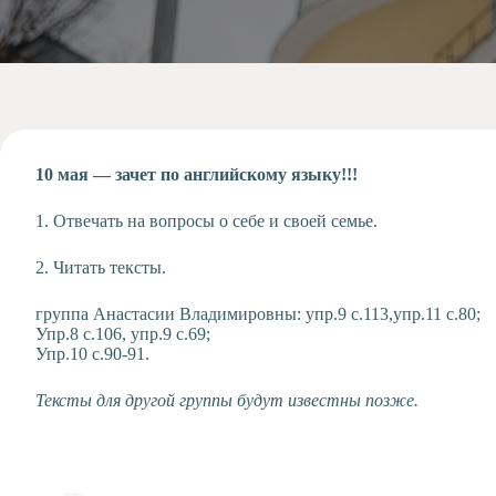
Допобразование
Проекты
Творчество
Художественная
студия
Музыкальное
отделение
10 мая — зачет по английскому языку!!!
Психологическая
1. Отвечать на вопросы о себе и своей семье.
Служба
Тьюторская
2. Читать тексты.
служба
группа Анастасии Владимировны: упр.9 с.113,упр.11 с.80;
Упр.8 с.106, упр.9 с.69;
Упр.10 с.90-91.
Тексты для другой группы будут известны позже.