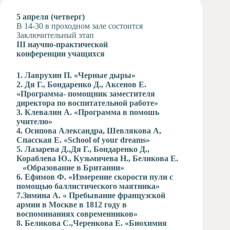
Художественная
5 апреля (четверг)
студия
В 14-30 в проходном зале состоится
Заключительный этап
Музыкальное
III
научно-пра
отделение
ктической
конференции учащихся
Психологическая
Служба
1. Лаврухин П. «Черные дыры»
Тьюторская
2. Дя Г., Бондаренко Д., Аксенов Е.
служба
«Программа- помощник заместителя
директора по воспитательной работе»
3. Клевалин А. «Программа в помошь
учителю»
4. Осипова Александра, Шевлякова А,
Спасская Е. «
School
of
your
dreams
»
5. Лазарева Д.,Дя Г., Бондаренко Д.,
Кораблева Ю., Кузьмичева Н., Беликова Е.
«Образование в Британии»
6. Ефимов Ф. «Измерение скорости пули с
помощью баллистического маятника»
7.Зимина А. « Пребывание французской
армии в Москве в 1812 году в
воспоминаниях современников»
8. Беликова С.,Черенкова Е. «Биохимия