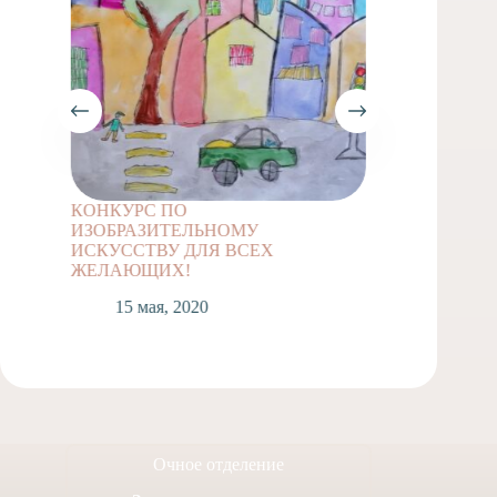
КОНКУРС ПО
Задание
ИЗОБРАЗИТЕЛЬНОМУ
классов
ИСКУССТВУ ДЛЯ ВСЕХ
1
ЖЕЛАЮЩИХ!
15 мая, 2020
Очное отделение