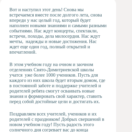
Художественная
Вот и наступил этот день! Снова мы
студия
встречаемся вместе после долгого лета, снова
впереди у нас целый год, который будет
Музыкальное
наполнен новыми знаниями и самыми разными
отделение
событиями. Нас ждут концерты, спектакли,
Психологическая
встречи, походы, дела милосердия. Нас ждут
Служба
мечты, надежды и новые достижения. Нас
ждет еще один год, полный открытий и
Тьюторская
впечатлений.
служба
В этом учебном году на очном и заочном
отделениях Свято-Димитриевской школы
учатся уже более 1000 учеников. Пусть для
каждого из них школа будет вторым домом, где
в постоянной заботе и поддержке учителей и
родителей ребята смогут осваивать новые
знания и формировать свой характер, ставить
перед собой достойные цели и достигать их.
Поздравляем всех учителей, учеников и их
родителей с праздником! Добрых свершений в
новом учебном году! Пусть радость этого
солнечного дня согревает вас до конца