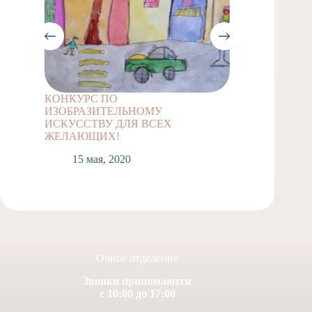
КОНКУРС ПО
Задание
ИЗОБРАЗИТЕЛЬНОМУ
классов
ИСКУССТВУ ДЛЯ ВСЕХ
1
ЖЕЛАЮЩИХ!
15 мая, 2020
Очное отделение
Звонки принимаются
с 10:00 до 17:00