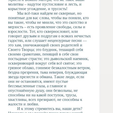
молитвы – надутое пустословие и лесть, и
корыстное угождение, и трусость!
Мы всё-таки найдем не скверные, но
понятные для вас слова, чтобы вы поняли, кто
вы такие, чтобы не мнили, что это скотство и
мерзость – есть проявление свободы, силы и
взрослости. Тот, кто сквернословит, или
говорит друзьям и подругам о всяких нечистых
гадостях, или слушает нецензурные песни —
это хам, уничижающий своих родителей и
Своего Творца; это блудник, тешащий себя
своими срамотами, пенящий в себе свои
постыдные страсти; это дьявольский наемник,
оскверняющий вокруг себя всё святое; это
грязное облако, гонимое безжалостным ветром,
бездна презрения, тьма неверия, блуждающая
звезда прелести и обмана. Такие люди, если
они не остановятся, имеют пустые
бессмысленные глаза, а главное и
опустошённую душу, они безвольны, не
способны ни на какой поступок, трусы,
хвастливы, всех презирают, не способны к
жалости и любви.
И к этому стремитесь вы, наши дети?