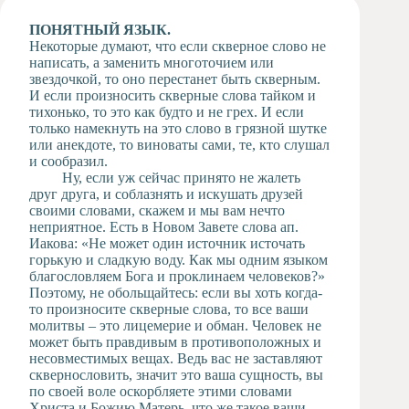
Художественная
ПОНЯТНЫЙ ЯЗЫК.
студия
Некоторые думают, что если скверное слово не
написать, а заменить многоточием или
Музыкальное
звездочкой, то оно перестанет быть скверным.
отделение
И если произносить скверные слова тайком и
Психологическая
тихонько, то это как будто и не грех. И если
Служба
только намекнуть на это слово в грязной шутке
или анекдоте, то виноваты сами, те, кто слушал
Тьюторская
и сообразил.
служба
Ну, если уж сейчас принято не жалеть
друг друга, и соблазнять и искушать друзей
своими словами, скажем и мы вам нечто
неприятное. Есть в Новом Завете слова ап.
Иакова: «Не может один источник источать
горькую и сладкую воду. Как мы одним языком
благословляем Бога и проклинаем человеков?»
Поэтому, не обольщайтесь: если вы хоть когда-
то произносите скверные слова, то все ваши
молитвы – это лицемерие и обман. Человек не
может быть правдивым в противоположных и
несовместимых вещах. Ведь вас не заставляют
сквернословить, значит это ваша сущность, вы
по своей воле оскорбляете этими словами
Христа и Божию Матерь, что же такое ваши