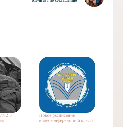
Молитва по соглашению
Домашнее з
для 4 класса
23 мар
5
Новое расписание
видеоконференций 6 класса