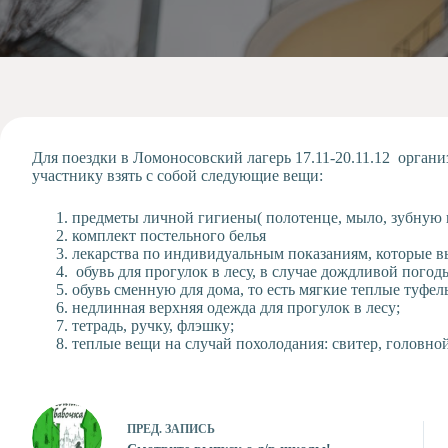
Допобразование
Проекты
Творчество
Художественная
студия
Музыкальное
отделение
Для поездки в Ломоносовский лагерь 17.11-20.11.12 орган
участнику взять с собой следующие вещи:
Психологическая
Служба
предметы личной гигиены( полотенце, мыло, зубную щ
Тьюторская
комплект постельного белья
служба
лекарства по индивидуальным показаниям, которые в
обувь для прогулок в лесу, в случае дождливой погод
обувь сменную для дома, то есть мягкие теплые туфел
недлинная верхняя одежда для прогулок в лесу;
тетрадь, ручку, флэшку;
теплые вещи на случай похолодания: свитер, головной
ПРЕД.
ЗАПИСЬ