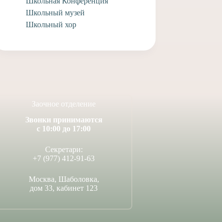
Школьная Конференция
т Мужского хора
Поездка студии «Царевич»
 “Царевич”
в Козельск
Школьный музей
Школьный хор
8 февраля, 2024
14 февраля, 2024
Заочное отделение
Звонки принимаются
с 10:00 до 17:00
Секретари:
+7 (977) 412-91-63
Москва, Шаболовка,
дом 33, кабинет 123