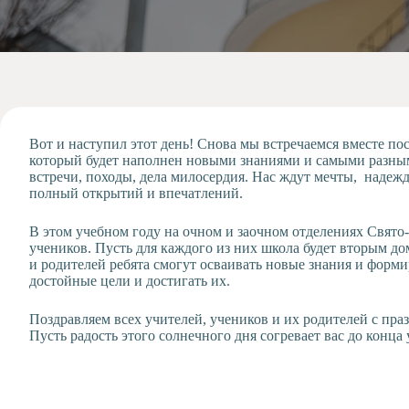
Допобразование
Проекты
Творчество
Художественная
студия
Музыкальное
отделение
Вот и наступил этот день! Снова мы встречаемся вместе пос
который будет наполнен новыми знаниями и самыми разным
Психологическая
встречи, походы, дела милосердия. Нас ждут мечты, надеж
Служба
полный открытий и впечатлений.
Тьюторская
служба
В этом учебном году на очном и заочном отделениях Свят
учеников. Пусть для каждого из них школа будет вторым до
и родителей ребята смогут осваивать новые знания и формир
достойные цели и достигать их.
Поздравляем всех учителей, учеников и их родителей с пр
Пусть радость этого солнечного дня согревает вас до конца 