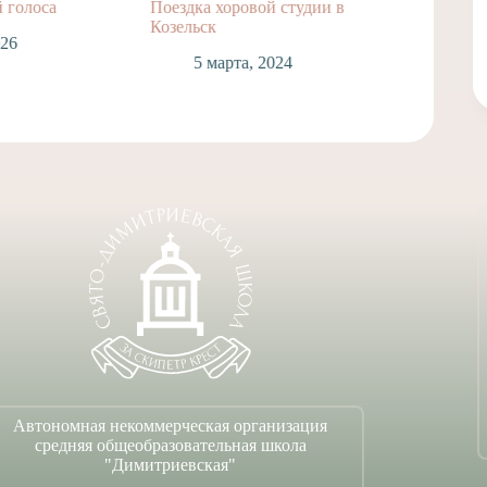
 голоса
Поездка хоровой студии в
Концер
Козельск
студии
026
5 марта, 2024
2
Автономная некоммерческая организация
средняя общеобразовательная школа
"Димитриевская"