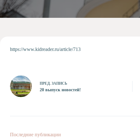
Допобразование
Проекты
Творчество
Художественная
студия
Музыкальное
отделение
https://www.kidreader.ru/article/713
Психологическая
Служба
Тьюторская
служба
ПРЕД.
ЗАПИСЬ
20 выпуск новостей!
Последние публикации