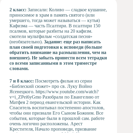
Художественная
2 класс:
Записали: Коливо — сладкое кушание,
студия
приносимое в храм в память святого (или
умершего, тогда может называться — кутья)
Музыкальное
Кафизма — часть Псалтири. В псалтири 150
отделение
псалмов, которые разбиты на 20 кафизм.
Психологическая
смотели мультфильм «солдатская песня»
Служба
(необязательно).
Задание: еще раз написать
план своей подготовки к исповеди (больше
Тьюторская
обратить внимание на размышления, чем на
служба
внешнее). Не забыть принести всем тетрадки
со всеми записанными в этом триместре
словами.
7 и 8 класс:
Посмотреть фильм из серии
«Библеский сюжет» про св. Луку Войно
Ясенецкого. https://www.youtube.com/watch?
v=i_ZPei6yGmo Разобрали по Евангелию от
Матфея 2 период евангельской истории. Как
Спаситель воспитывал постепенно апостолов,
чтобы они признали Его Сыном Божиим. Все
события, которые были в прошлой сам. работе
очень логично расположены. Арест
Крестителя, Начало проповеди, призвание