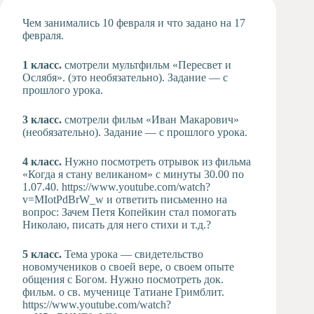
Художественная
Чем занимались 10 февраля и что задано на 17
студия
февраля.
Музыкальное
отделение
1 класс.
смотрели мультфильм «Пересвет и
Ослябя». (это необязательно). Задание — с
Психологическая
прошлого урока.
Служба
Тьюторская
3 класс.
смотрели фильм «Иван Макарович»
служба
(необязательно). Задание — с прошлого урока.
4 класс.
Нужно посмотреть отрывок из фильма
«Когда я стану великаном» с минуты 30.00 по
1.07.40. https://www.youtube.com/watch?
v=MIotPdBrW_w и ответить письменно на
вопрос: Зачем Петя Копейкин стал помогать
Николаю, писать для него стихи и т.д.?
5 класс.
Тема урока — свидетельство
новомучеников о своей вере, о своем опыте
общения с Богом. Нужно посмотреть док.
фильм. о св. мученице Татиане Гримблит.
https://www.youtube.com/watch?