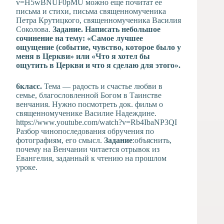
v=H5wBNUF0pMU можно еще почитат ее
письма и стихи, письма священномученика
Петра Крутицкого, священномученика Василия
Соколова.
Задание. Написать небольшое
сочинение на тему: «Самое лучшее
ощущение (событие, чувство, которое было у
меня в Церкви» или «Что я хотел бы
ощутить в Церкви и что я сделаю для этого».
6класс.
Тема — радость и счастье любви в
семье, благословленной Богом в Таинстве
венчания. Нужно посмотреть док. фильм о
священномученике Василие Надеждине.
https://www.youtube.com/watch?v=Rb4IbaNP3QI
Разбор чинопоследования обручения по
фотографиям, его смысл.
Задание
:объяснить,
почему на Венчании читается отрывок из
Евангелия, заданный к чтению на прошлом
уроке.