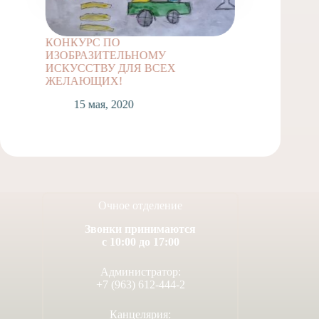
КОНКУРС ПО
Задание
ИЗОБРАЗИТЕЛЬНОМУ
классов
ИСКУССТВУ ДЛЯ ВСЕХ
1
ЖЕЛАЮЩИХ!
15 мая, 2020
Очное отделение
Звонки принимаются
с 10:00 до 17:00
Администратор:
+7 (963) 612-444-2
Канцелярия: